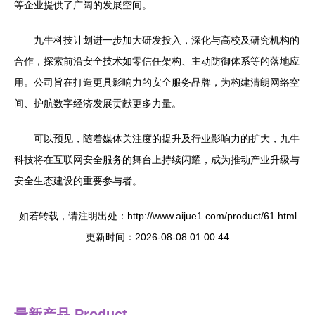
等企业提供了广阔的发展空间。
九牛科技计划进一步加大研发投入，深化与高校及研究机构的
合作，探索前沿安全技术如零信任架构、主动防御体系等的落地应
用。公司旨在打造更具影响力的安全服务品牌，为构建清朗网络空
间、护航数字经济发展贡献更多力量。
可以预见，随着媒体关注度的提升及行业影响力的扩大，九牛
科技将在互联网安全服务的舞台上持续闪耀，成为推动产业升级与
安全生态建设的重要参与者。
如若转载，请注明出处：http://www.aijue1.com/product/61.html
更新时间：2026-08-08 01:00:44
最新产品
Product